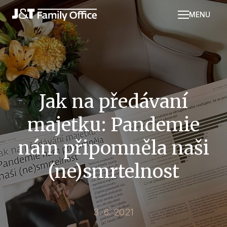
MENU
Kdo 
Služ
Méd
Náš 
Jak na předávaní
J&T 
Repo
majetku: Pandemie
Kont
nám připomněla naši
(ne)smrtelnost
3. 6. 2021