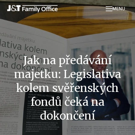
MENU
Kdo 
Služ
Méd
Náš 
Jak na předávání
J&T 
Repo
majetku: Legislativa
Kont
kolem svěřenských
fondů čeká na
dokončení